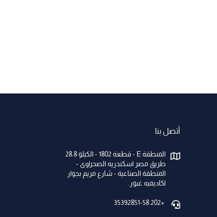
أتصل بنا
المنطقة E - قطعة 1802 - الكيلو 28.8
طريق مصر اسكندريه الصحراوى -
المنطقة الصناعية - شارع مريم بجوار
اكاديميه غبور.
+202 35392851-58