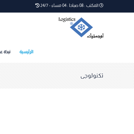
المكتب : 08 صباحا : 04 مساء
- 24/7
الرئيسية
نبذة عن
تكنولوجى